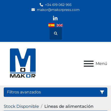
+34 619 062 993
makor@makorpress.com
linkedin
Buscar
Menú
Filtros avanzados
Stock Disponible
Lineas de alimentación
Categoría