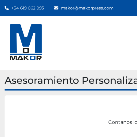
+34 619 062 993
makor@makorpress.com
Asesoramiento Personaliz
Contanos lo