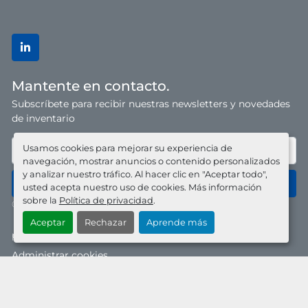
linkedin
Mantente en contacto.
Subscríbete para recibir nuestras newsletters y novedades
de inventario
Usamos cookies para mejorar su experiencia de
navegación, mostrar anuncios o contenido personalizados
y analizar nuestro tráfico. Al hacer clic en "Aceptar todo",
Suscríbase
usted acepta nuestro uso de cookies. Más información
sobre la
Política de privacidad
.
© 2025 MAKOR. Todos los derechos reservados.
Aceptar
Rechazar
Aprende más
política de privacidad
Administrar cookies
Machinio System
sitio web de
Machinio