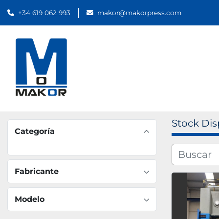
+34 619 062 993
makor@makorpress.com
Stock Dis
Categoría
Fabricante
Modelo