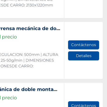
ESDE CARRO: 2130x1220mm
Fagor SE 2 250 2200 1200 Prensa mecánica de doble montante 250t.
 precio
Contáctenos
REGULACION: 500mm | ALTURA
Detalles
 25-50g/min | DIMENSIONES
SIONESDE CARRO:
Arisa SC 160 S Prensa mecánica de doble montante 160t.
 precio
Contáctenos