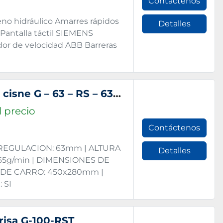
Contáctenos
no hidráulico Amarres rápidos
Detalles
Pantalla táctil SIEMENS
r de velocidad ABB Barreras
Prensa mecánica de cuello cisne G – 63 – RS – 63TM
 precio
Contáctenos
| REGULACION: 63mm | ALTURA
Detalles
65g/min | DIMENSIONES DE
SDE CARRO: 450x280mm |
 SI
risa G-100-RST