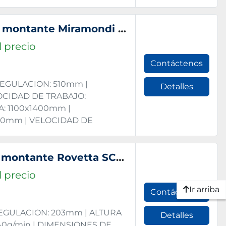
Prensa hidráulica de doble montante Miramondi DM-200
 precio
Contáctenos
REGULACION: 510mm |
Detalles
OCIDAD DE TRABAJO:
: 1100x1400mm |
00mm | VELOCIDAD DE
Prensa mecánica de doble montante Rovetta SC2-250-2000-1220
 precio
Ir arriba
Contáctenos
REGULACION: 203mm | ALTURA
Detalles
40g/min | DIMENSIONES DE